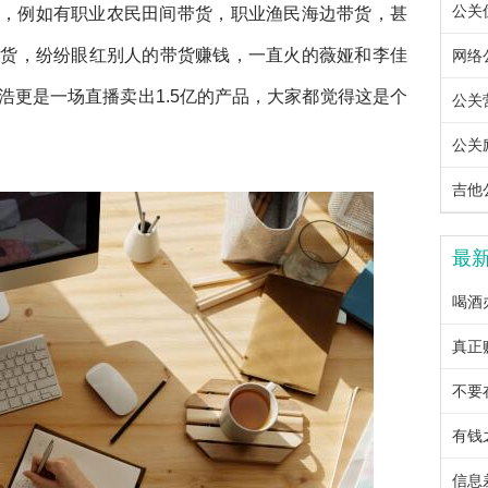
公关优
，例如有职业农民田间带货，职业渔民海边带货，甚
带货，纷纷眼红别人的带货赚钱，一直火的薇娅和李佳
网络公
浩更是一场直播卖出1.5亿的产品，大家都觉得这是个
公关营
公关励
吉他公
最
喝酒
真正
不要
有钱
信息