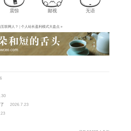
震惊
鄙视
无语
的互联网人？
|
个人站长盈利模式大盘点
»
6
.30
n了
2026.7.23
.23