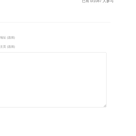
已有 0/1087 人参与
地址 (选填)
主页 (选填)