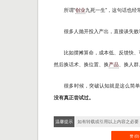
所谓“
创业
九死一生”，这句话也经
很多人抛开投入产出，直接谈失败
比如摆摊算命，成本低、反馈快、
然后换话术、换位置、换
产品
、换人群
很多时候，突破认知就是这么简
没有真正尝试过。
温馨提示
如有转载或引用以上内容之必要
赞 (
0
)