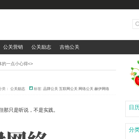
公关营销
公关励志
吉他公关
体的一点小心得<>
分类：
公关励志
标签:
品牌公关
互联网公关
网络公关
赫伊网络
日
但那只是听说，不是实践。
分