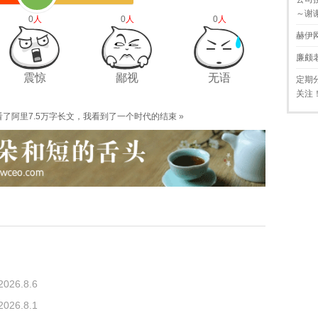
～谢
0
人
0
人
0
人
赫伊
廉颇
震惊
鄙视
无语
定期
关注
看了阿里7.5万字长文，我看到了一个时代的结束
»
2026.8.6
2026.8.1