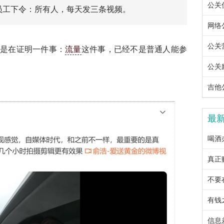
公关优
员工下令：所有人，每天发三条视频。
网络公
公关营
而是在证明一件事：
流量
这件事，已经不是普通人能参
公关励
吉他公
最
喝酒
真正
不要
有钱
信息