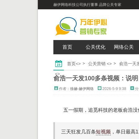
赫伊网络科技公司执行董事 品牌公关专家
首页
公关优化
网络公关
首页
<>
公关营销
<>
俞浩一天
<>
俞浩一天发100多条视频：说
作者：
徐赫-赫伊网络
2026-5-9 9:38
分
五一假期，追觅科技的老板俞浩没
三天狂发几百条
短视频
，单日最高1