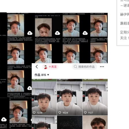
～谢
赫伊
廉颇
定期
关注