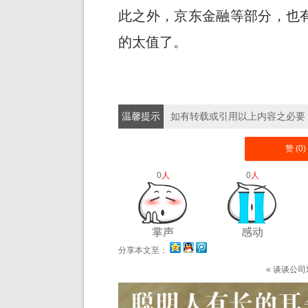
此之外，京东金融等部分，也
的太值了。
温馨提示
如有转载或引用以上内容之必要
赞 (
0
)
0
人
0
人
掌声
感动
分享本文至：
«
谈谈公司