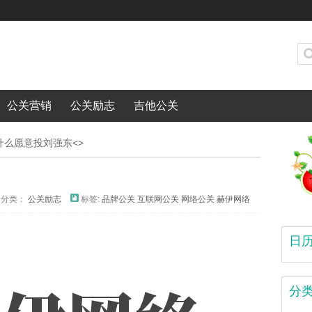
公关营销
公关励志
吉他公关
什么愿意投刘强东<>
分类：
公关励志
标签:
品牌公关
互联网公关
网络公关
赫伊网络
日
分