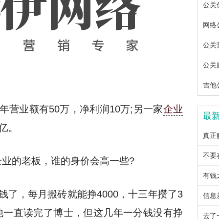
公关优
网络公
公关营
公关励
吉他公
年营业额有50万，净利润10万;另一家
企业
最
0亿。
真正
不要
业的老板，谁的身价会高一些?
有钱
钱了，每月搬砖就能挣4000，十三年攒了3
信息
他一直读完了博士，但这几年一分钱没有挣
去了