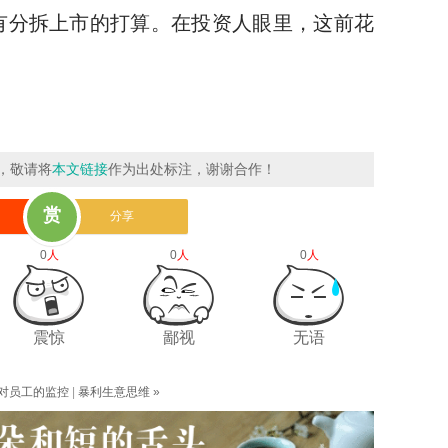
有分拆上市的打算。在投资人眼里，这前花
，敬请将
本文链接
作为出处标注，谢谢合作！
赏
分享
0
人
0
人
0
人
震惊
鄙视
无语
对员工的监控
|
暴利生意思维
»