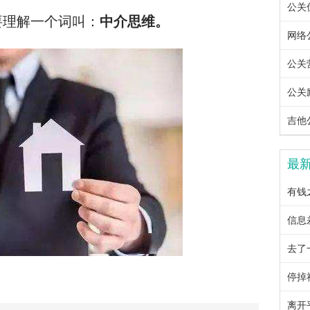
公关优
要理解一个词叫：
中介思维。
网络公
公关营
公关励
吉他公
最
有钱
信息
去了
停掉
离开