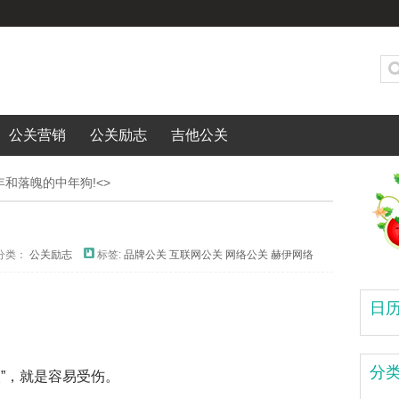
公关营销
公关励志
吉他公关
和落魄的中年狗!<>
分类：
公关励志
标签:
品牌公关
互联网公关
网络公关
赫伊网络
日
分
”，就是容易受伤。