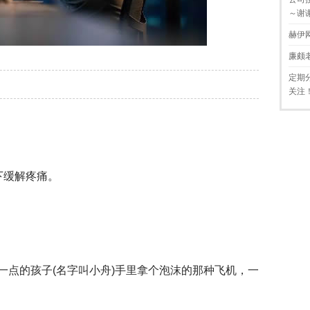
～谢
赫伊
廉颇
定期
关注
下缓解疼痛。
一点的孩子(名字叫小舟)手里拿个泡沫的那种飞机，一