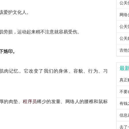
公关优
该爱护文化人。
网络公
公关营
肌劳损，运动起来稍不注意就容易受伤。
公关励
吉他公
下烙印。
最
肌肉记忆。它改变了我们的身体、容貌、行为、习
真正
不要
厚的肉垫、
程序员
稀少的发量、网络人的腰椎和鼠标
有钱
信息
去了