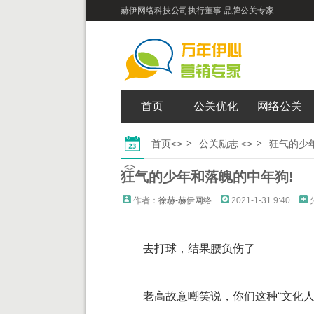
赫伊网络科技公司执行董事 品牌公关专家
首页
公关优化
网络公关
首页
<>
公关励志
<>
狂气的少年
<>
狂气的少年和落魄的中年狗!
作者：
徐赫-赫伊网络
2021-1-31 9:40
去打球，结果腰负伤了
老高故意嘲笑说，你们这种“文化人